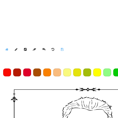
Home
Draw
Pencil
Eraser
Undo
Clear
Save