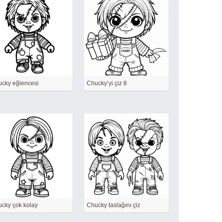
cky eğlencesi
Chucky’yi çiz 8
cky çok kolay
Chucky taslağını çiz