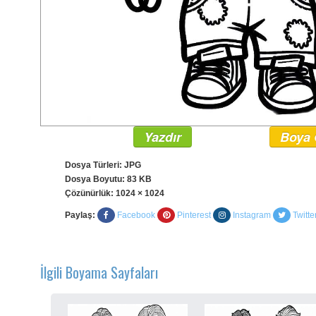
Yazdır
Boya 
Dosya Türleri: JPG
Dosya Boyutu: 83 KB
Çözünürlük:
1024 × 1024
Paylaş:
Facebook
Pinterest
Instagram
Twitte
İlgili Boyama Sayfaları