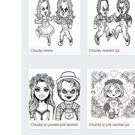
Chucky resmi
Chucky resmini çiz
Chucky’yi çizmek çok sevimli
Chucky’yi çok normal çiz