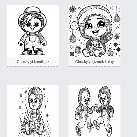
Chucky’yi komik çiz
Chucky’yi çizmek kolay