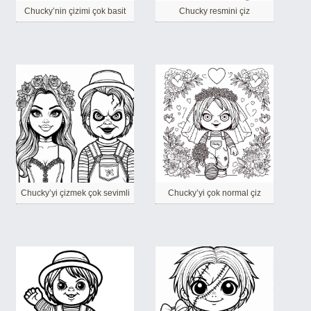
Chucky’nin çizimi çok basit
Chucky resmini çiz
Chucky’yi çizmek çok sevimli
Chucky’yi çok normal çiz