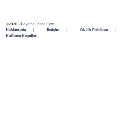
©2026 – BoyamaOnline.Com
Hakkımızda
|
İletişim
|
Gizlilik Politikası
|
Kullanım Koşulları