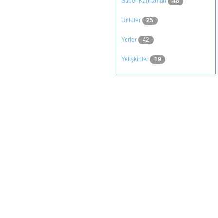
Süper Kahraman
48
Ünlüler
25
Yerler
42
Yetişkinler
19