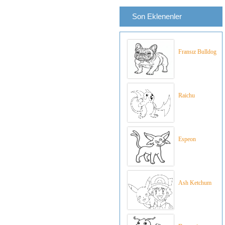
Son Eklenenler
Fransız Bulldog
Raichu
Espeon
Ash Ketchum