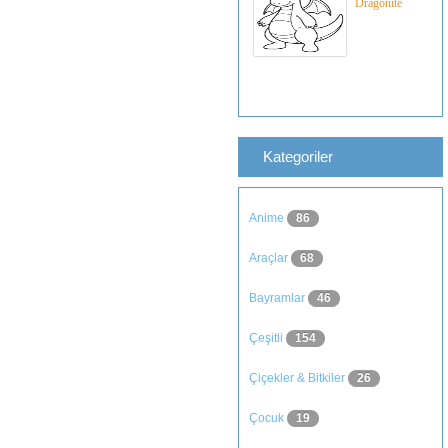
Dragonite
Kategoriler
Anime
86
Araçlar
68
Bayramlar
46
Çeşitli
154
Çiçekler & Bitkiler
26
Çocuk
19