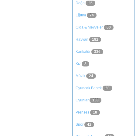
Doğa
26
Eğitim
74
Gıda & Meyveler
60
Hayvan
182
Karikatür
336
Kız
8
Müzik
24
Oyuncak Bebek
30
Oyunlar
138
Prenses
18
Spor
42