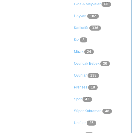
Gıda & Meyveler
60
Hayvan
182
Karikatür
336
Kız
8
Müzik
24
Oyuncak Bebek
30
Oyunlar
138
Prenses
18
Spor
42
Süper Kahraman
48
Ünlüler
25