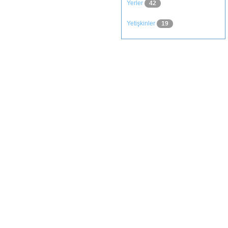
Yerler
42
Yetişkinler
19