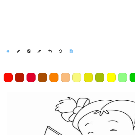
Home
Draw
Pencil
Eraser
Undo
Clear
Save