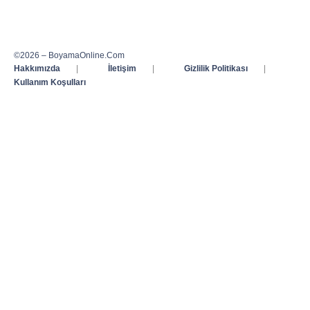
©2026 – BoyamaOnline.Com
Hakkımızda
|
İletişim
|
Gizlilik Politikası
|
Kullanım Koşulları