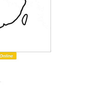
Online
r