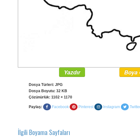
Yazdır
Boya 
Dosya Türleri: JPG
Dosya Boyutu: 32 KB
Çözünürlük:
1102 × 1170
Paylaş:
Facebook
Pinterest
Instagram
Twitte
İlgili Boyama Sayfaları