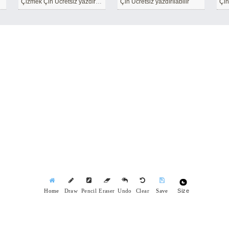
Çizmek Çin Ücretsiz yazdırılabilir
Çin Ücretsiz yazdırılabilir
Çin
Size
Home
Draw
Pencil
Eraser
Undo
Clear
Save