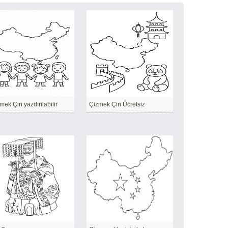
mek Çin yazdırılabilir
Çizmek Çin Ücretsiz