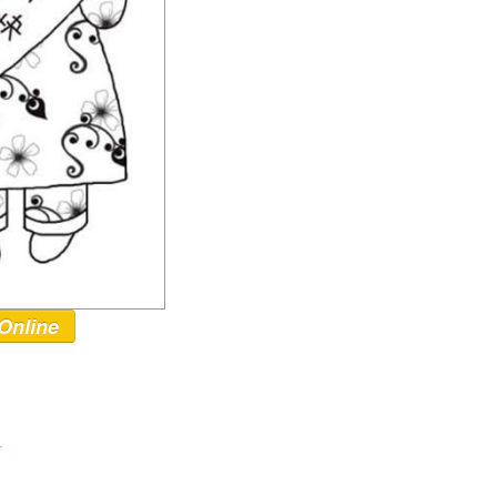
Online
r