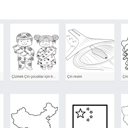
Çizmek Çin çocuklar için basit
Çin resim