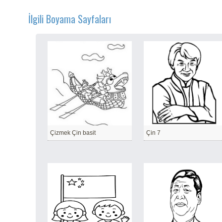
İlgili Boyama Sayfaları
Çizmek Çin basit
Çin 7