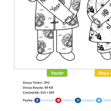
Yazdır
Boya 
Dosya Türleri: JPG
Dosya Boyutu: 99 KB
Çözünürlük:
615 × 800
Paylaş:
Facebook
Pinterest
Instagram
Twitte