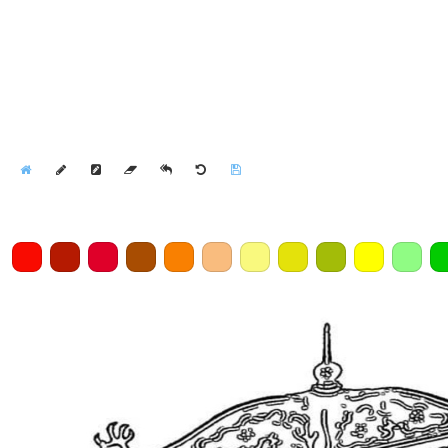
Home
Draw
Pencil
Eraser
Undo
Clear
Save