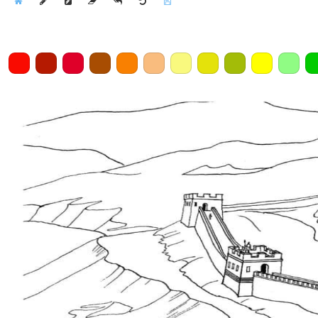
Home
Draw
Pencil
Eraser
Undo
Clear
Save