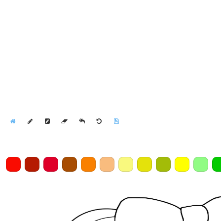
Home
Draw
Pencil
Eraser
Undo
Clear
Save