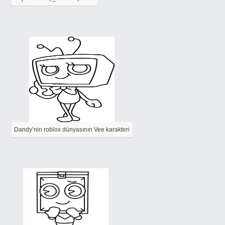
Dandy’nin roblox dünyasının Vee karakteri