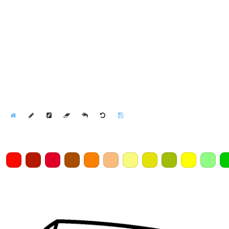
Home
Draw
Pencil
Eraser
Undo
Clear
Save