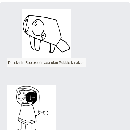
Dandy’nin Roblox dünyasından Pebble karakteri