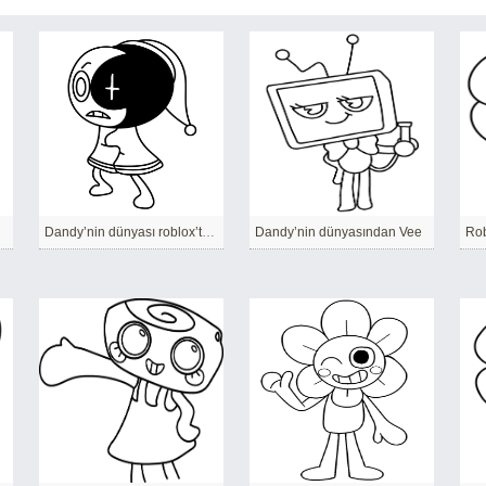
Dandy’nin dünyası roblox’tan Astro
Dandy’nin dünyasından Vee
Rob