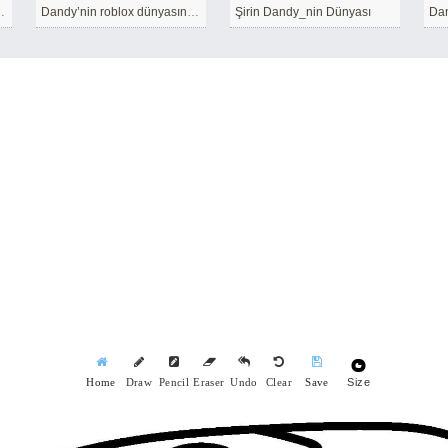
nyasında Shelly
Dandy’nin roblox dünyasındaki karakter Shelly
Şirin Dandy_nin Dünyası
Dan
Size
Home
Draw
Pencil
Eraser
Undo
Clear
Save