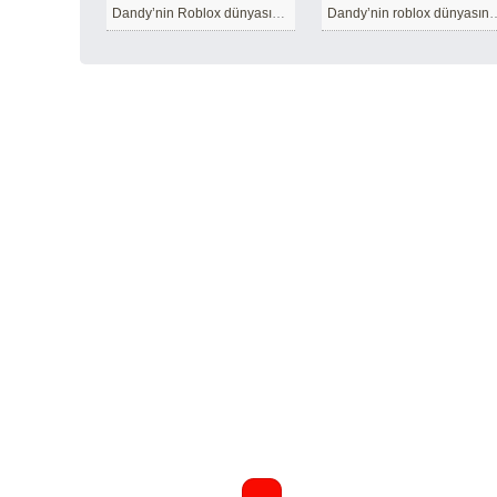
Dandy’nin Roblox dünyasından Pebble karakteri
Dandy’nin roblox dü