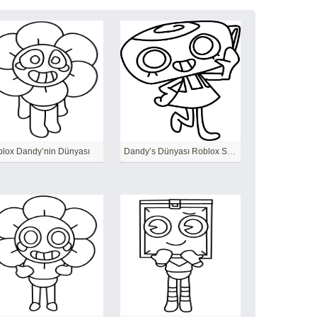
lox Dandy’nin Dünyası
Dandy’s Dünyası Roblox Shelly