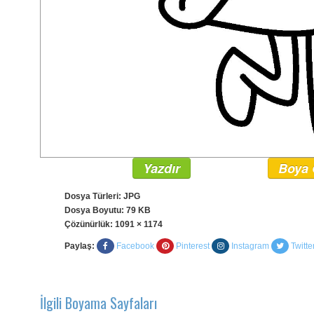
Yazdır
Boya 
Dosya Türleri: JPG
Dosya Boyutu: 79 KB
Çözünürlük:
1091 × 1174
Paylaş:
Facebook
Pinterest
Instagram
Twitte
İlgili Boyama Sayfaları