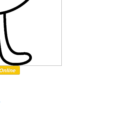
Online
r