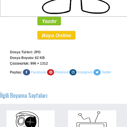
Yazdır
Boya Online
Dosya Türleri: JPG
Dosya Boyutu: 62 KB
Çözünürlük:
996 × 1312
Paylaş:
Facebook
Pinterest
Instagram
Twitter
İlgili Boyama Sayfaları