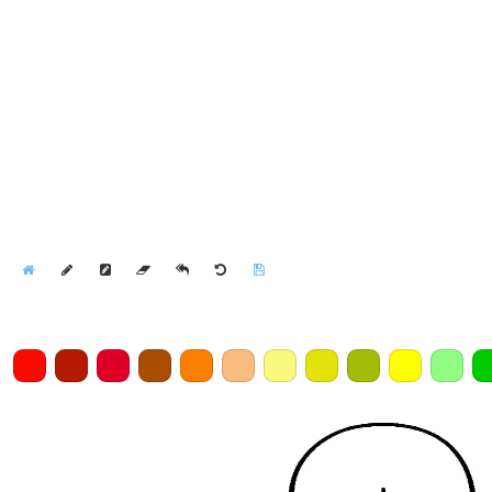
Home
Draw
Pencil
Eraser
Undo
Clear
Save