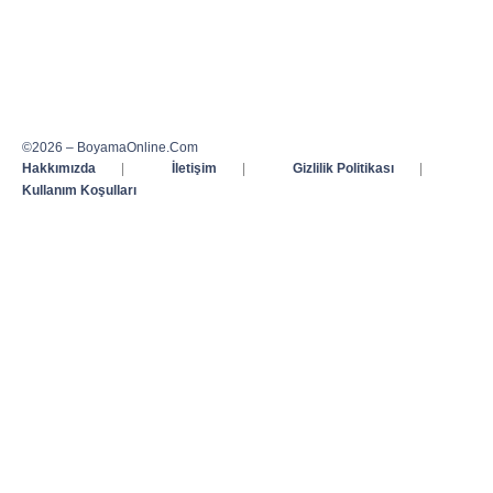
©2026 – BoyamaOnline.Com
Hakkımızda
|
İletişim
|
Gizlilik Politikası
|
Kullanım Koşulları