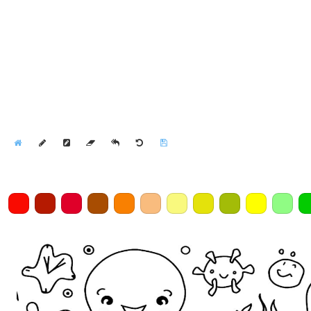
Home
Draw
Pencil
Eraser
Undo
Clear
Save