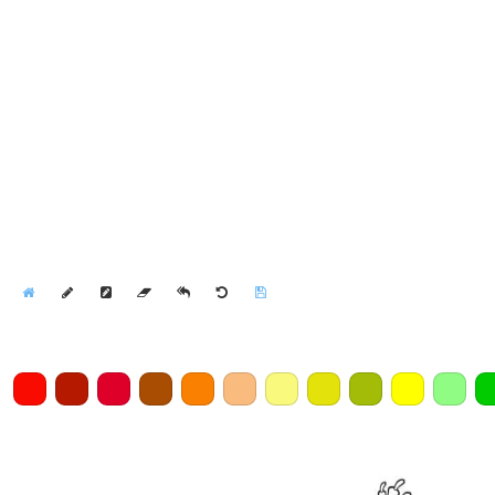
Home
Draw
Pencil
Eraser
Undo
Clear
Save