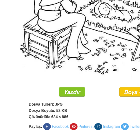
Yazdır
Boya 
Dosya Türleri: JPG
Dosya Boyutu: 52 KB
Çözünürlük:
684 × 886
Paylaş:
Facebook
Pinterest
Instagram
Twitte