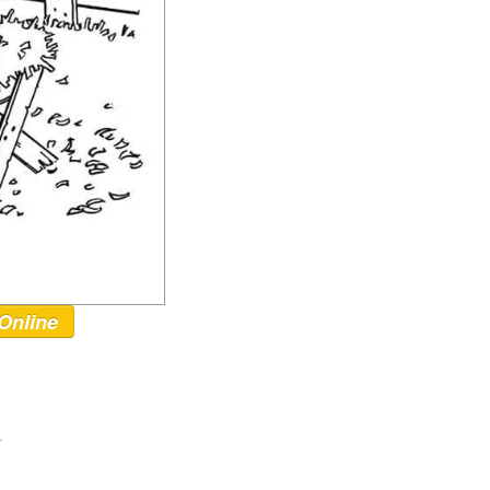
Online
r