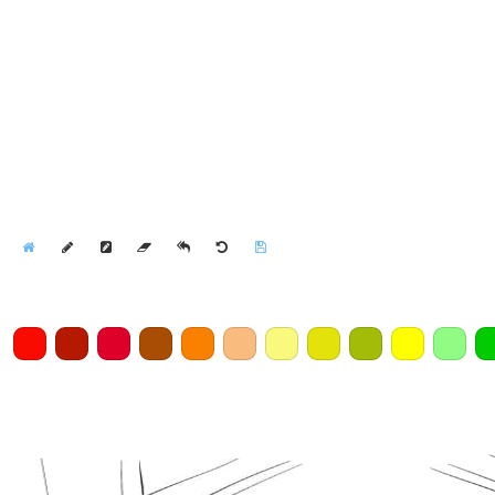
Home
Draw
Pencil
Eraser
Undo
Clear
Save