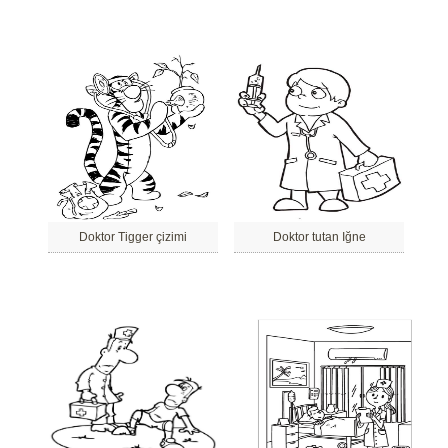
Doktor Tigger çizimi
Doktor tutan Iğne