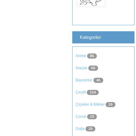
Kategoriler
Anime
86
Araçlar
68
Bayramlar
46
Çeşitli
154
Çiçekler & Bitkiler
26
Çocuk
19
Doğa
26