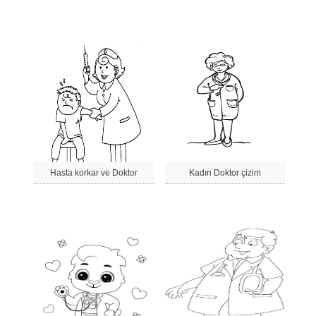
Hasta korkar ve Doktor
Kadın Doktor çizim