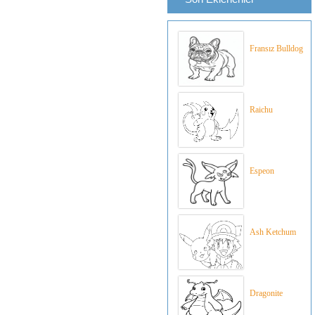
Fransız Bulldog
Raichu
Espeon
Ash Ketchum
Dragonite