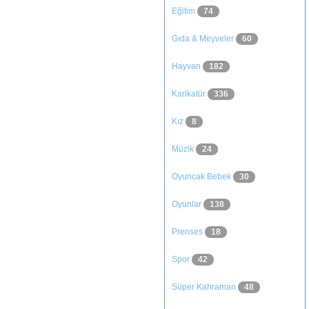
Eğitim
74
Gıda & Meyveler
60
Hayvan
182
Karikatür
336
Kız
8
Müzik
24
Oyuncak Bebek
30
Oyunlar
138
Prenses
18
Spor
42
Süper Kahraman
48