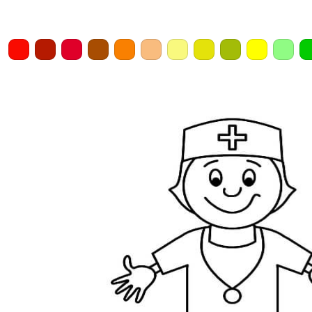
Home
Draw
Pencil
Eraser
Undo
Clear
Save