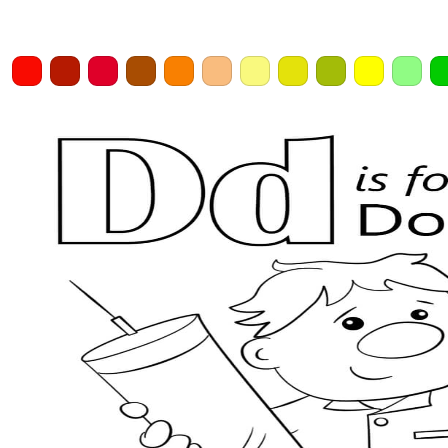
Home
Draw
Pencil
Eraser
Undo
Clear
Save