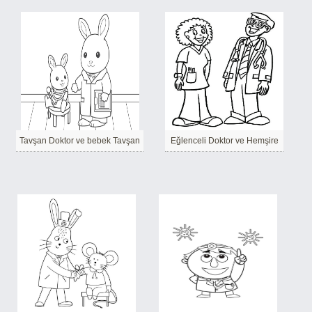
Tavşan Doktor ve bebek Tavşan
Eğlenceli Doktor ve Hemşire