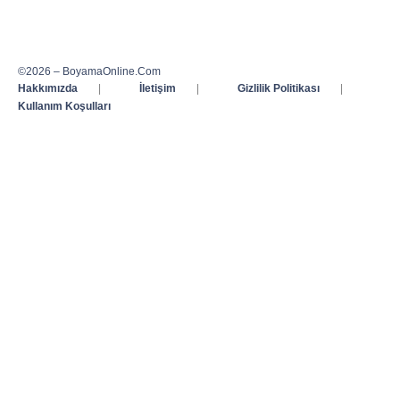
©2026 – BoyamaOnline.Com
Hakkımızda
|
İletişim
|
Gizlilik Politikası
|
Kullanım Koşulları