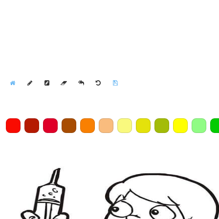
Home
Draw
Pencil
Eraser
Undo
Clear
Save