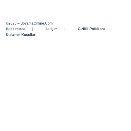
©2026 – BoyamaOnline.Com
Hakkımızda
|
İletişim
|
Gizlilik Politikası
|
Kullanım Koşulları