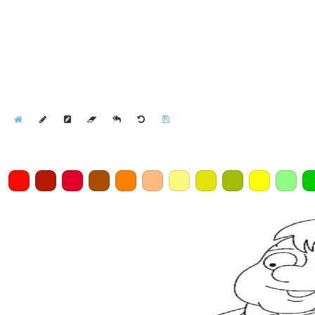
Home
Draw
Pencil
Eraser
Undo
Clear
Save