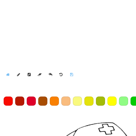
Home
Draw
Pencil
Eraser
Undo
Clear
Save