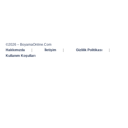
©2026 – BoyamaOnline.Com
Hakkımızda
|
İletişim
|
Gizlilik Politikası
|
Kullanım Koşulları