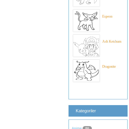
Espeon
Ash Ketchum
Dragonite
Kategoriler
Anime
86