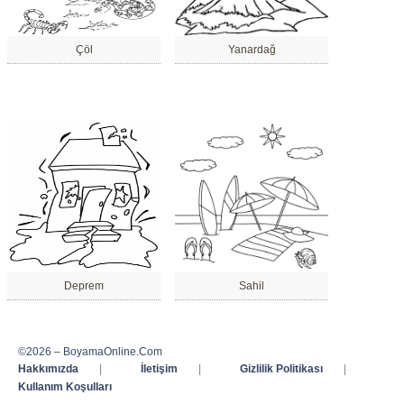
Çöl
Yanardağ
Deprem
Sahil
©2026 – BoyamaOnline.Com
Hakkımızda
|
İletişim
|
Gizlilik Politikası
|
Kullanım Koşulları