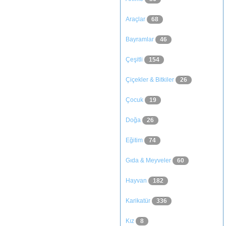
Araçlar
68
Bayramlar
46
Çeşitli
154
Çiçekler & Bitkiler
26
Çocuk
19
Doğa
26
Eğitim
74
Gıda & Meyveler
60
Hayvan
182
Karikatür
336
Kız
8