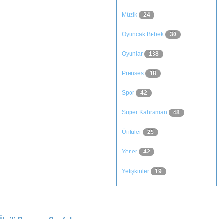
Müzik
24
Oyuncak Bebek
30
Oyunlar
138
Prenses
18
Spor
42
Süper Kahraman
48
Ünlüler
25
Yerler
42
Yetişkinler
19