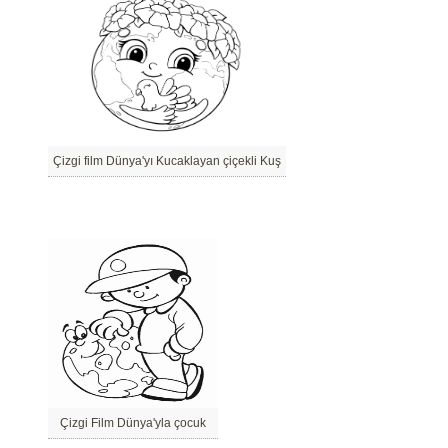
Çizgi film Dünya'yı Kucaklayan çiçekli Kuş
Çizgi Film Dünya'yla çocuk