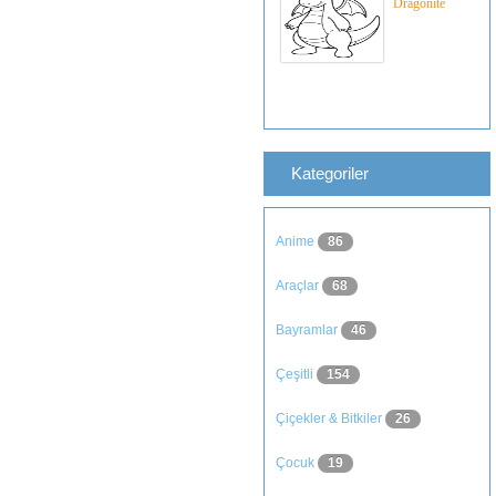
Dragonite
Kategoriler
Anime
86
Araçlar
68
Bayramlar
46
Çeşitli
154
Çiçekler & Bitkiler
26
Çocuk
19