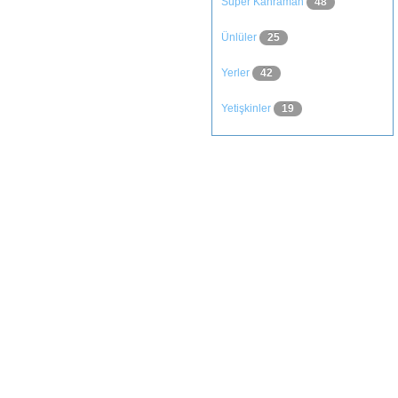
Süper Kahraman
48
Ünlüler
25
Yerler
42
Yetişkinler
19