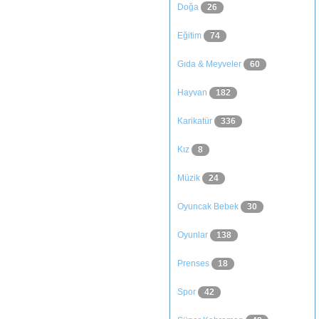
Doğa
26
Eğitim
74
Gıda & Meyveler
60
Hayvan
182
Karikatür
336
Kız
8
Müzik
24
Oyuncak Bebek
30
Oyunlar
138
Prenses
18
Spor
42