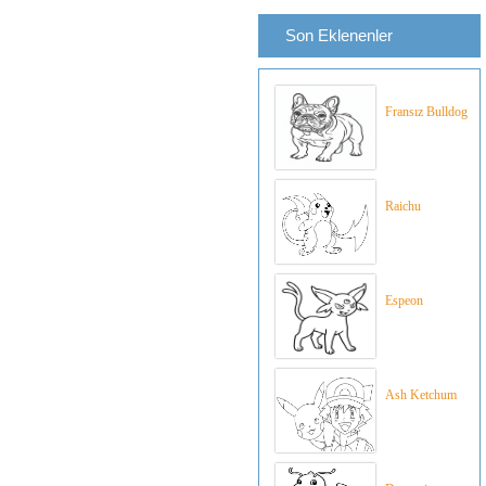
Son Eklenenler
Fransız Bulldog
Raichu
Espeon
Ash Ketchum