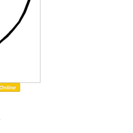
Online
r