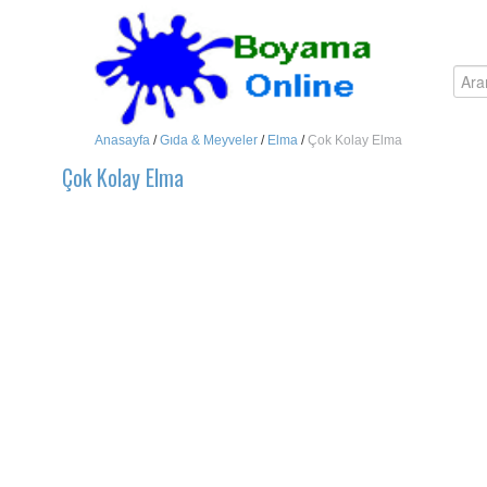
Anasayfa
/
Gıda & Meyveler
/
Elma
/
Çok Kolay Elma
Çok Kolay Elma