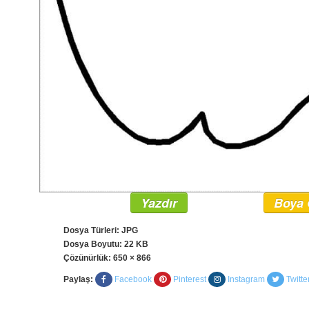
Yazdır
Boya 
Dosya Türleri: JPG
Dosya Boyutu: 22 KB
Çözünürlük:
650 × 866
Paylaş:
Facebook
Pinterest
Instagram
Twitte