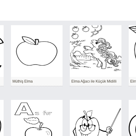
Müthiş Elma
Elma Ağacı ile Küçük Midilli
Elm