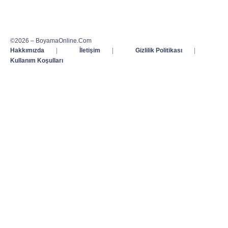
©2026 – BoyamaOnline.Com
Hakkımızda
|
İletişim
|
Gizlilik Politikası
|
Kullanım Koşulları