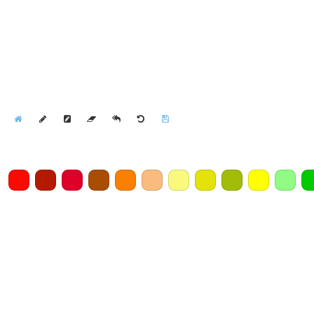
Home
Draw
Pencil
Eraser
Undo
Clear
Save