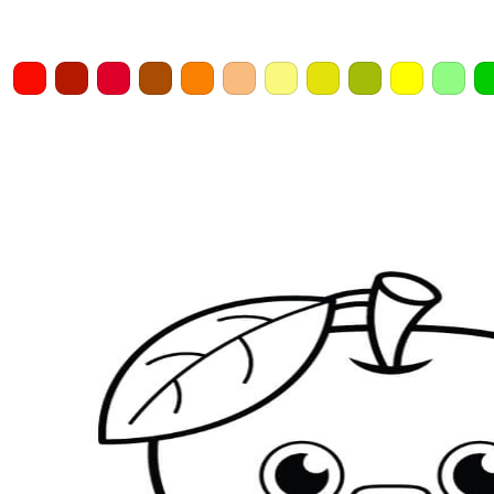
Home
Draw
Pencil
Eraser
Undo
Clear
Save