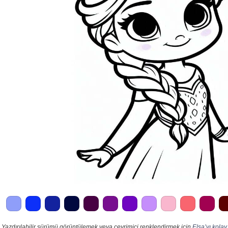
Yazdırılabilir sürümü görüntülemek veya çevrimiçi renklendirmek için
Elsa’yı kolay