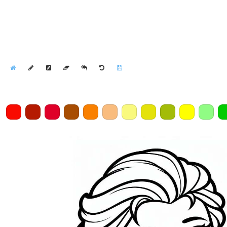
Home
Draw
Pencil
Eraser
Undo
Clear
Save