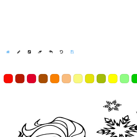
Home
Draw
Pencil
Eraser
Undo
Clear
Save