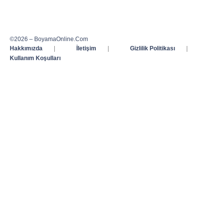
©2026 – BoyamaOnline.Com
Hakkımızda
|
İletişim
|
Gizlilik Politikası
|
Kullanım Koşulları