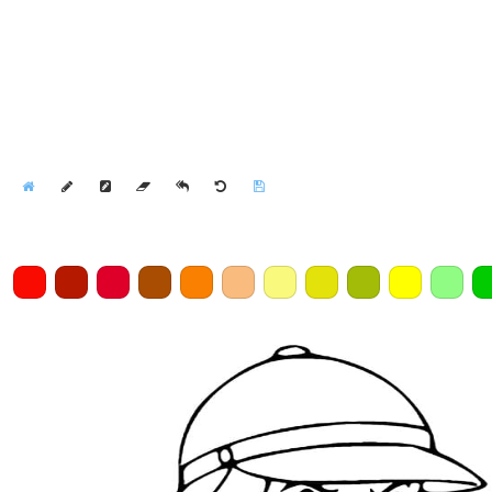
Home
Draw
Pencil
Eraser
Undo
Clear
Save