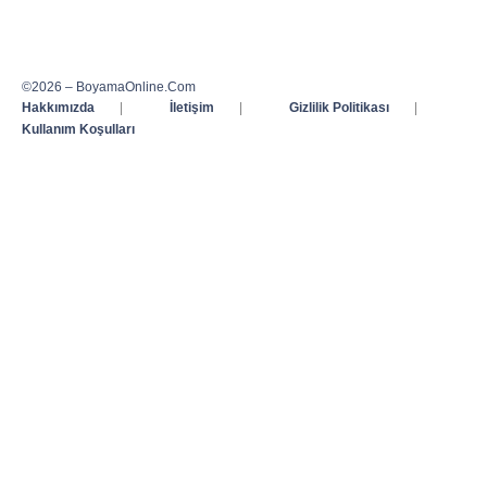
©2026 – BoyamaOnline.Com
Hakkımızda
|
İletişim
|
Gizlilik Politikası
|
Kullanım Koşulları