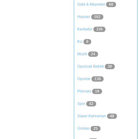
Gıda & Meyveler
60
Hayvan
182
Karikatür
336
Kız
8
Müzik
24
Oyuncak Bebek
30
Oyunlar
138
Prenses
18
Spor
42
Süper Kahraman
48
Ünlüler
25