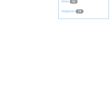
Yerler
42
Yetişkinler
19