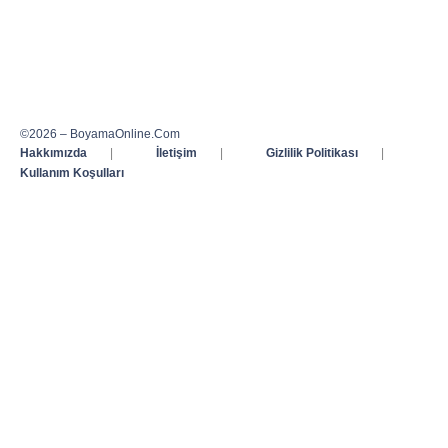
©2026 – BoyamaOnline.Com
Hakkımızda
|
İletişim
|
Gizlilik Politikası
|
Kullanım Koşulları