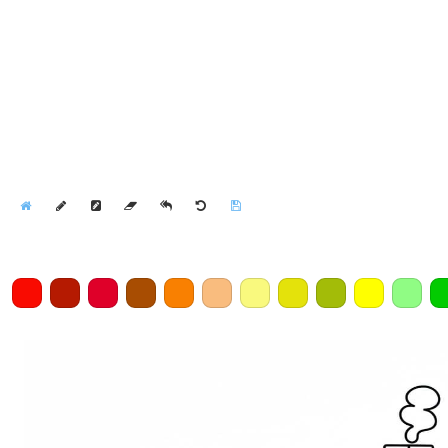
Home
Draw
Pencil
Eraser
Undo
Clear
Save