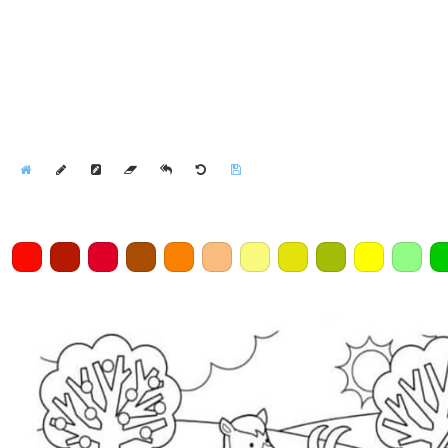
Home
Draw
Pencil
Eraser
Undo
Clear
Save