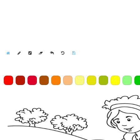
Home
Draw
Pencil
Eraser
Undo
Clear
Save