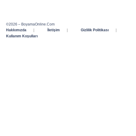
©2026 – BoyamaOnline.Com
Hakkımızda
|
İletişim
|
Gizlilik Politikası
|
Kullanım Koşulları