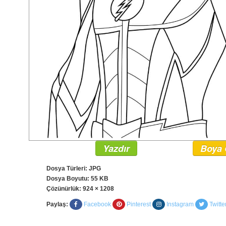
Yazdır
Boya 
Dosya Türleri: JPG
Dosya Boyutu: 55 KB
Çözünürlük:
924 × 1208
Paylaş:
Facebook
Pinterest
Instagram
Twitte