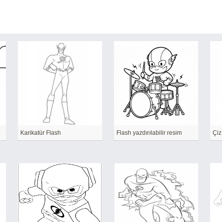
Karikatür Flash
Flash yazdırılabilir resim
Çiz