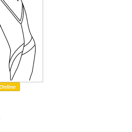
Online
r