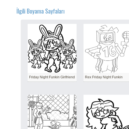
İlgili Boyama Sayfaları
Friday Night Funkin Girlfriend
Rex Friday Night Funkin