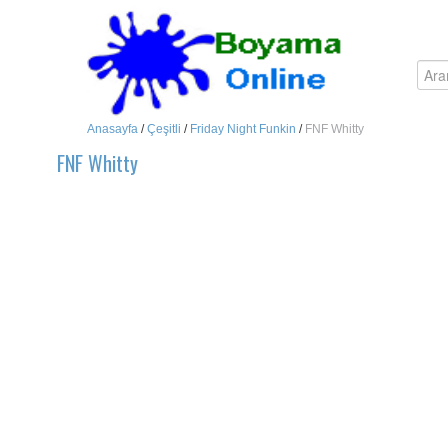
Anasayfa
/
Çeşitli
/
Friday Night Funkin
/
FNF Whitty
FNF Whitty