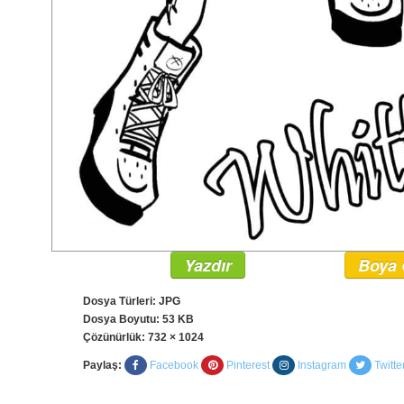
Yazdır
Boya 
Dosya Türleri: JPG
Dosya Boyutu: 53 KB
Çözünürlük:
732 × 1024
Paylaş:
Facebook
Pinterest
Instagram
Twitte