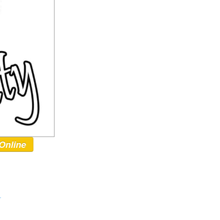
Online
r