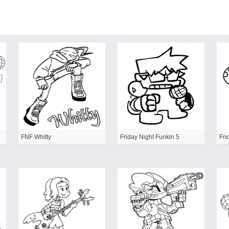
FNF Whitty
Friday Night Funkin 5
Fri