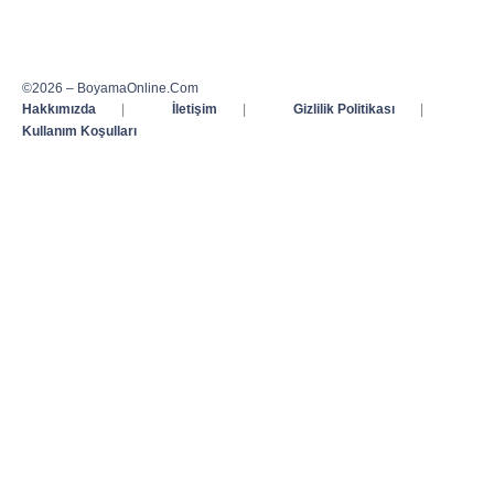
©2026 – BoyamaOnline.Com
Hakkımızda
|
İletişim
|
Gizlilik Politikası
|
Kullanım Koşulları