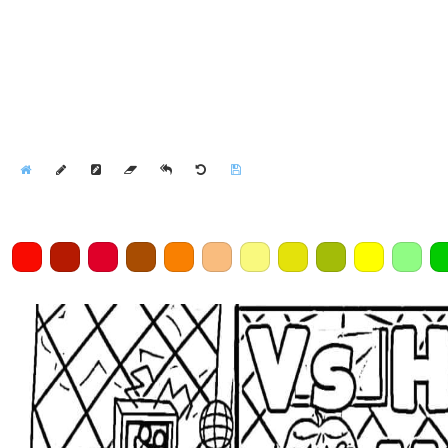
Home
Draw
Pencil
Eraser
Undo
Clear
Save