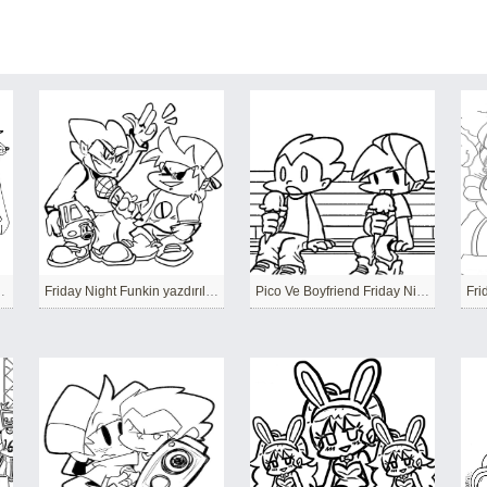
den karakterler
Friday Night Funkin yazdırılabilir
Pico Ve Boyfriend Friday Night Funkin
Fri