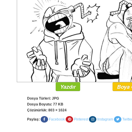
Yazdır
Boya 
Dosya Türleri: JPG
Dosya Boyutu: 77 KB
Çözünürlük:
803 × 1024
Paylaş:
Facebook
Pinterest
Instagram
Twitte