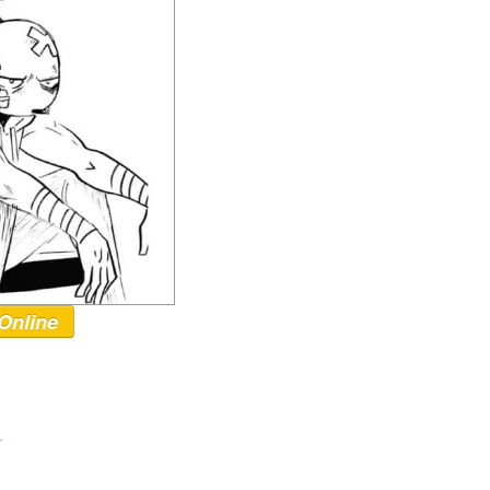
Online
r