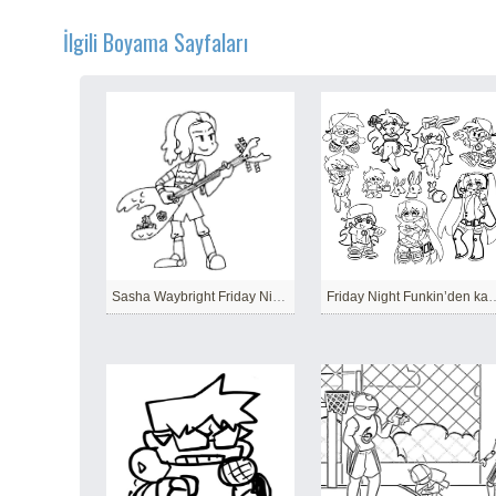
İlgili Boyama Sayfaları
Sasha Waybright Friday Night Funkin
Friday Night Funkin’