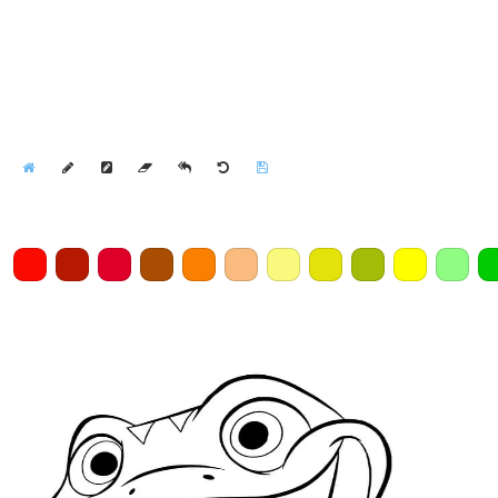
Home
Draw
Pencil
Eraser
Undo
Clear
Save