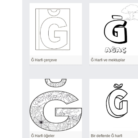
Ğ Harfi çerçeve
Ğ Harfi ve mektuplar
Ğ Harfi öğeler
Bir defterde Ğ harfi