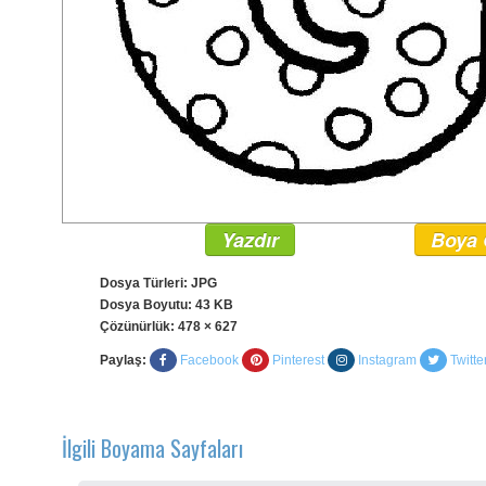
Yazdır
Boya 
Dosya Türleri: JPG
Dosya Boyutu: 43 KB
Çözünürlük:
478 × 627
Paylaş:
Facebook
Pinterest
Instagram
Twitte
İlgili Boyama Sayfaları