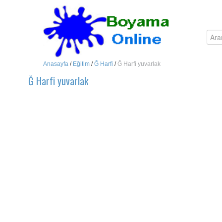
Anasayfa
/
Eğitim
/
Ğ Harfi
/
Ğ Harfi yuvarlak
Ğ Harfi yuvarlak