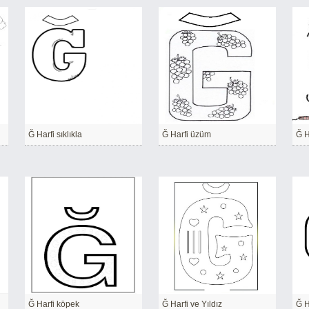
Ğ Harfi sıklıkla
Ğ Harfi üzüm
Ğ H
Ğ Harfi köpek
Ğ Harfi ve Yıldız
Ğ H