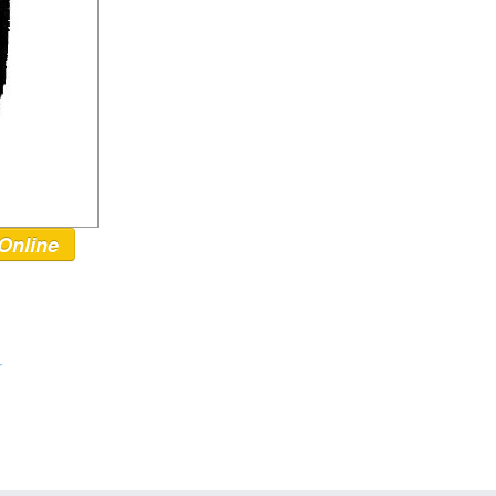
Online
r