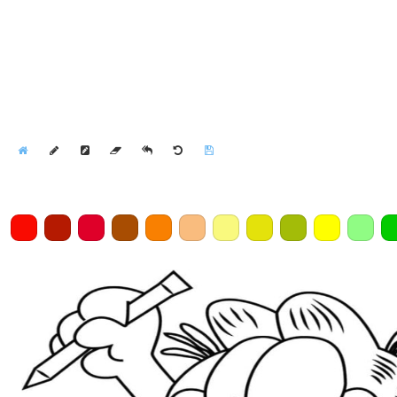
Home
Draw
Pencil
Eraser
Undo
Clear
Save