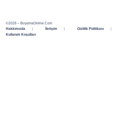
©2026 – BoyamaOnline.Com
Hakkımızda
|
İletişim
|
Gizlilik Politikası
|
Kullanım Koşulları