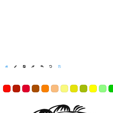
Home
Draw
Pencil
Eraser
Undo
Clear
Save