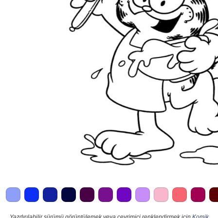
Yazdırılabilir sürümü görüntülemek veya çevrimiçi renklendirmek için
Komik