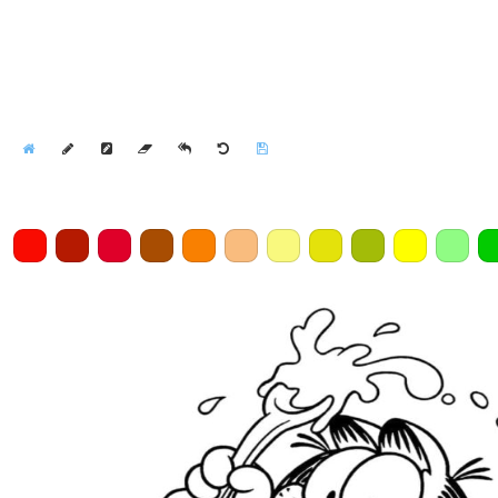
Home
Draw
Pencil
Eraser
Undo
Clear
Save