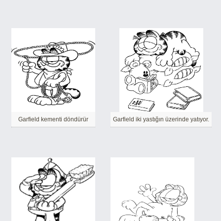
Garfield kementi döndürür
Garfield iki yastığın üzerinde yatıyor.