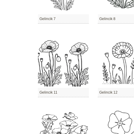
Gelincik 7
Gelincik 8
Gelincik 11
Gelincik 12