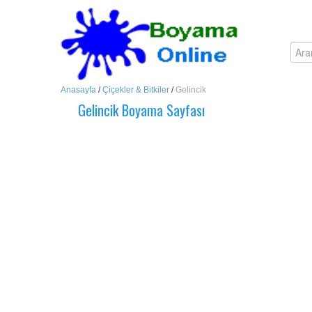
Anasayfa
/
Çiçekler & Bitkiler
/
Gelincik
Gelincik Boyama Sayfası