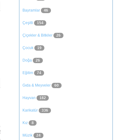
Bayramlar
46
Çeşitli
154
Çiçekler & Bitkiler
26
Çocuk
19
Doğa
26
Eğitim
74
Gıda & Meyveler
60
Hayvan
182
Karikatür
336
Kız
8
Müzik
24