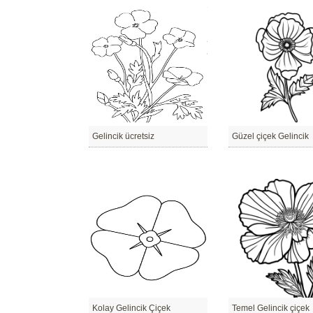
Gelincik ücretsiz
Güzel çiçek Gelincik
Kolay Gelincik Çiçek
Temel Gelincik çiçek