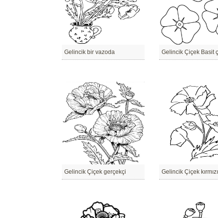
Gelincik bir vazoda
Gelincik Çiçek Basit 
Gelincik Çiçek gerçekçi
Gelincik Çiçek kırmızı