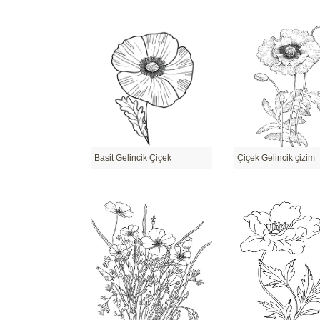
Basit Gelincik Çiçek
Çiçek Gelincik çizim