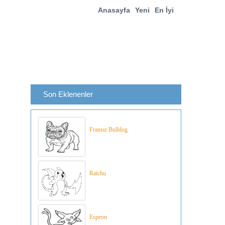
Anasayfa
Yeni
En İyi
Son Eklenenler
Fransız Bulldog
Raichu
Espeon