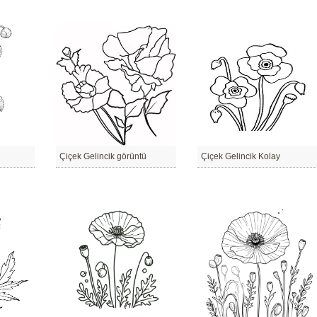
Çiçek Gelincik görüntü
Çiçek Gelincik Kolay