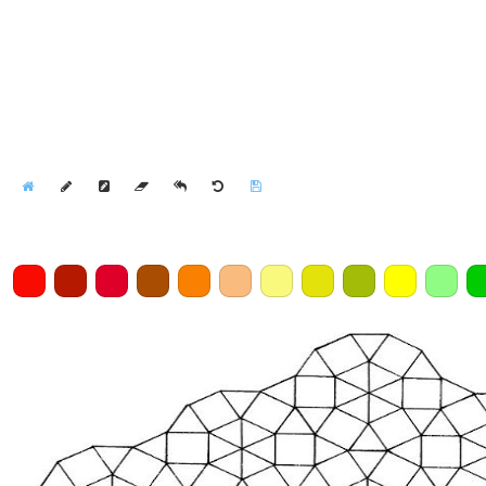
Home
Draw
Pencil
Eraser
Undo
Clear
Save