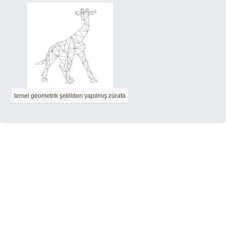
temel geometrik şekilden yapılmış zürafa