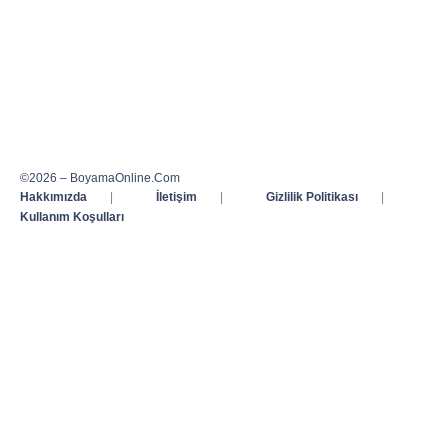
©2026 – BoyamaOnline.Com
Hakkımızda
|
İletişim
|
Gizlilik Politikası
|
Kullanım Koşulları