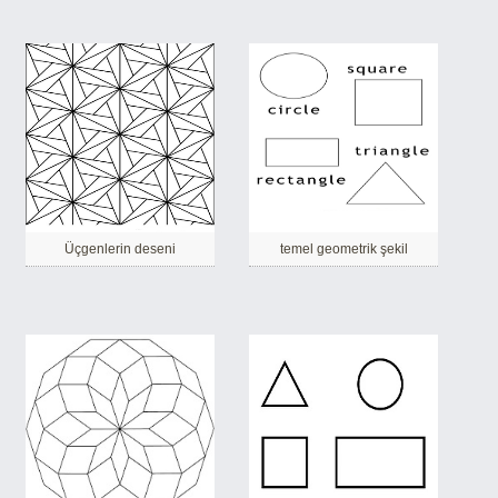
Üçgenlerin deseni
temel geometrik şekil