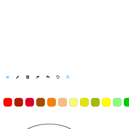
Home
Draw
Pencil
Eraser
Undo
Clear
Save