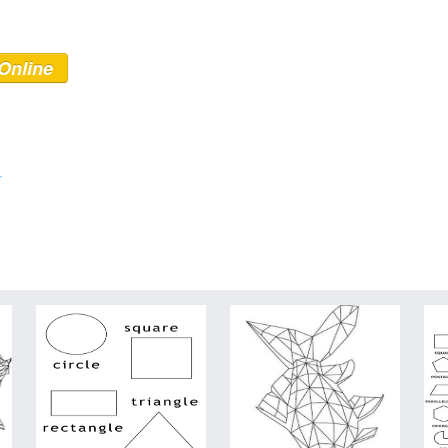
Online
r