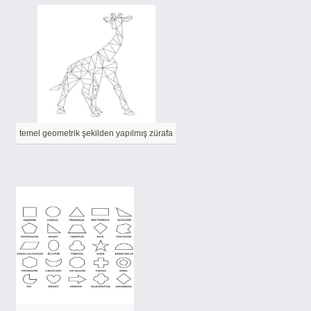
temel geometrik şekilden yapılmış zürafa